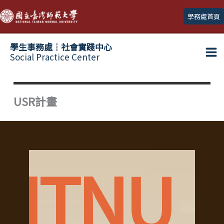
跳
學務處首頁
至
主
學生事務處┆社會實踐中心
要
Social Practice Center
Ma
內
容
Me
USR計畫
NTNU