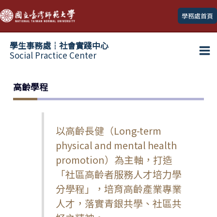
跳
學務處首頁
至
主
學生事務處┆社會實踐中心
要
Social Practice Center
Ma
內
容
Me
高齡學程
以高齡長健（Long-term
physical and mental health
promotion）為主軸，打造
「社區高齡者服務人才培力學
分學程」，培育高齡產業專業
人才，落實青銀共學、社區共