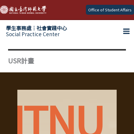
Skip
Office of Student Affairs
to
content
學生事務處┆社會實踐中心
Social Practice Center
Ma
Me
USR計畫
NTNU