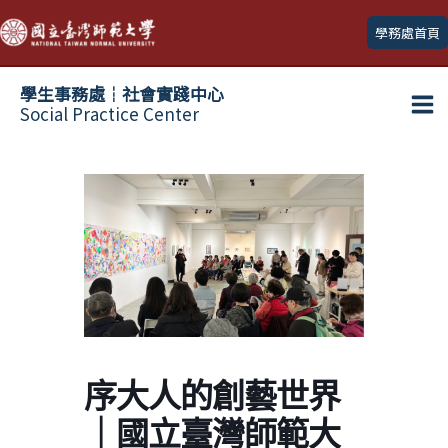
跳
學務處首頁
至
主
學生事務處┆社會實踐中心
要
Social Practice Center
Ma
內
容
Me
序大人的創藝世界
｜國立臺灣師範大