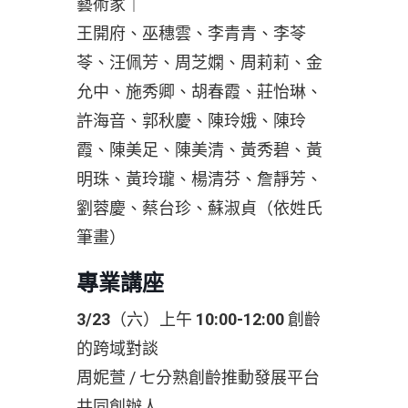
藝術家｜
王開府、巫穗雲、李青青、李苓
苓、汪佩芳、周芝嫻、周莉莉、金
允中、施秀卿、胡春霞、莊怡琳、
許海音、郭秋慶、陳玲娥、陳玲
霞、陳美足、陳美清、黃秀碧、黃
明珠、黃玲瓏、楊清芬、詹靜芳、
劉蓉慶、蔡台珍、蘇淑貞（依姓氏
筆畫）
專業講座
3/23
（六）上午
10:00-12:00
創齡
的跨域對談
周妮萱 / 七分熟創齡推動發展平台
共同創辦人