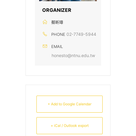
ORGANIZER
蔡昕璋
02-7749-5944
PHONE
EMAIL
honesto@ntnu.edu.tw
+ Add to Google Calendar
+ iCal / Outlook export