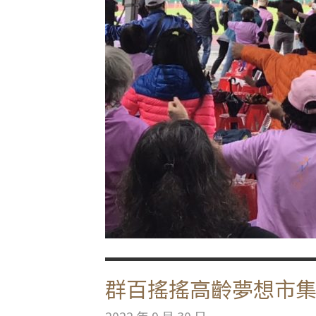
樂
活
據
點
創
作
聯
展
序
大
人
的
創
群百搖搖高齡夢想市
藝
世
2022 年 9 月 30 日