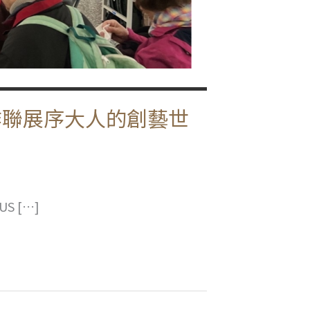
作聯展序大人的創藝世
S […]