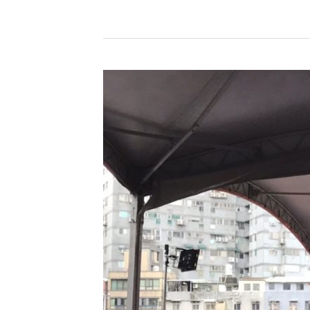
大
x
揚
生
慈
善
基
金
會
｜
自
癒
力-
啟
動