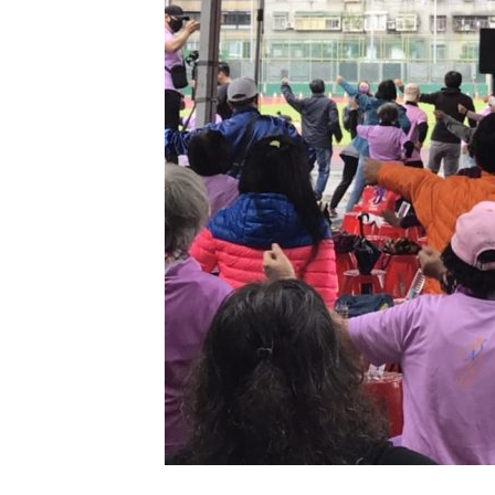
你
夢
想
生
活
的
即
戰
力