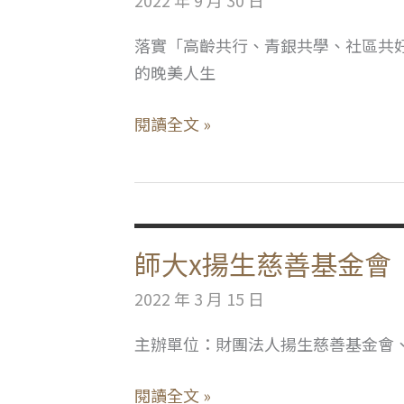
界
落實「高齡共行、青銀共學、社區共
｜
的晚美人生
群
閱讀全文 »
百
搖
搖
高
師大x揚生慈善基金會
齡
夢
2022 年 3 月 15 日
想
市
主辦單位：財團法人揚生慈善基金會、
集
師
閱讀全文 »