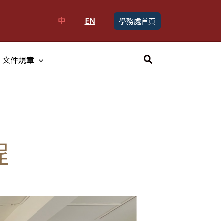
中
EN
學務處首頁
搜
文件規章
尋
程