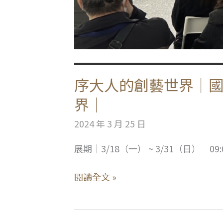
序大人的創藝世界｜
界｜
2024 年 3 月 25 日
展期｜3/18（一） ~ 3/31（日） 
序
閱讀全文 »
大
人
的