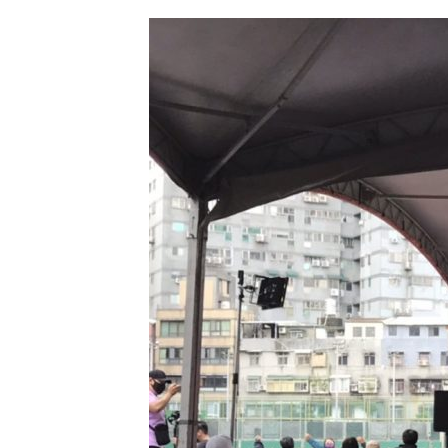
創
藝
世
界
｜
國
立
臺
灣
師
範
大
學
銀
齡