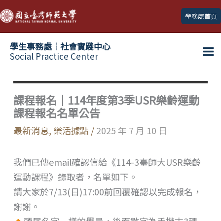
跳
學務處首頁
至
主
學生事務處┆社會實踐中心
要
Social Practice Center
Ma
內
容
Me
課程報名｜114年度第3季USR樂齡運動
課程報名名單公告
最新消息
,
樂活據點
/
2025 年 7 月 10 日
我們已傳email確認信給《114-3臺師大USR樂齡
運動課程》錄取者，名單如下。
請大家於7/13(日)17:00前回覆確認以完成報名，
謝謝。
頭尾名字一樣的學員，後面數字為手機末3碼