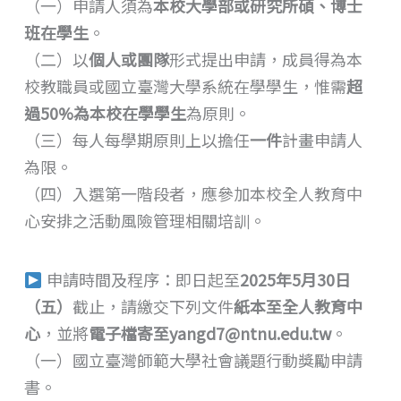
（一）申請人須為
本校大學部或研究所碩、博士
班在學生
。
（二）以
個人或團隊
形式提出申請，成員得為本
校教職員或國立臺灣大學系統在學學生，惟需
超
過50%為本校在學學生
為原則。
（三）每人每學期原則上以擔任
一件
計畫申請人
為限。
（四）入選第一階段者，應參加本校全人教育中
心安排之活動風險管理相關培訓。
申請時間及程序：即日起至
2025年5月30日
（五）
截止，請繳交下列文件
紙本至全人教育中
心
，並將
電子檔寄至yangd7@ntnu.edu.tw
。
（一）國立臺灣師範大學社會議題行動獎勵申請
書。