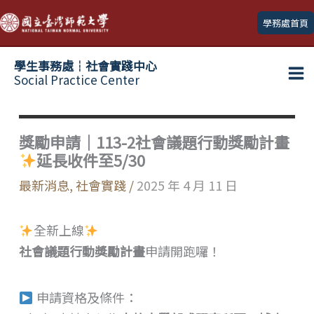
跳
學務處首頁
至
主
學生事務處┆社會實踐中心
要
Social Practice Center
Ma
內
容
Me
獎勵申請｜113-2社會議題行動獎勵計畫
延長收件至5/30
最新消息
,
社會實踐
/
2025 年 4 月 11 日
全新上線
社會議題行動獎勵計畫
申請開跑囉！
申請資格及條件：