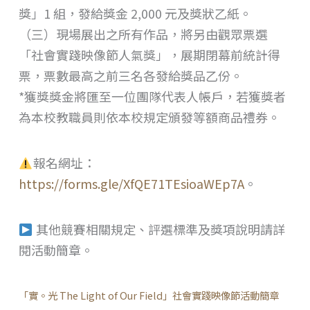
獎」1 組，發給獎金 2,000 元及獎狀乙紙。
（三）現場展出之所有作品，將另由觀眾票選
「社會實踐映像節人氣獎」，展期閉幕前統計得
票，票數最高之前三名各發給獎品乙份。
*獲獎獎金將匯至一位團隊代表人帳戶，若獲獎者
為本校教職員則依本校規定頒發等額商品禮券。
報名網址：
https://forms.gle/XfQE71TEsioaWEp7A
。
其他競賽相關規定、評選標準及獎項說明請詳
閱活動簡章。
「實。光 The Light of Our Field」社會實踐映像節活動簡章