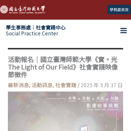
跳
學務處首頁
至
主
學生事務處┆社會實踐中心
要
Social Practice Center
Ma
內
容
Me
活動報名｜國立臺灣師範大學《實。光
The Light of Our Field》社會實踐映像
節徵件
最新消息
,
活動訊息
,
社會實踐
/
2025 年 3 月 17 日