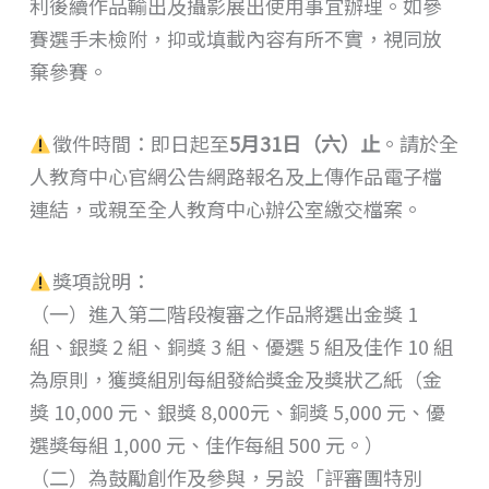
利後續作品輸出及攝影展出使用事宜辦理。如參
賽選手未檢附，抑或填載內容有所不實，視同放
棄參賽。
徵件時間：即日起至
5月31日（六）止
。請於全
人教育中心官網公告網路報名及上傳作品電子檔
連結，或親至全人教育中心辦公室繳交檔案。
獎項說明：
（一）進入第二階段複審之作品將選出金獎 1
組、銀獎 2 組、銅獎 3 組、優選 5 組及佳作 10 組
為原則，獲獎組別每組發給獎金及獎狀乙紙（金
獎 10,000 元、銀獎 8,000元、銅獎 5,000 元、優
選獎每組 1,000 元、佳作每組 500 元。）
（二）為鼓勵創作及參與，另設「評審團特別