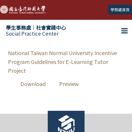
跳
學務處首頁
至
主
學生事務處┆社會實踐中心
要
Social Practice Center
Ma
內
容
Me
National Taiwan Normal University Incentive
Program Guidelines for E-Learning Tutor
Project
Download
Preview