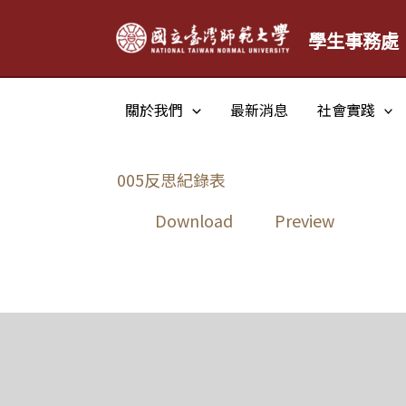
跳
學生事務處
至
主
要
關於我們
最新消息
社會實踐
內
容
005反思紀錄表
Download
Preview