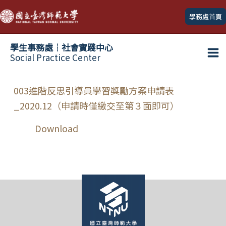
跳
學務處首頁
至
主
學生事務處┆社會實踐中心
要
Social Practice Center
Ma
內
容
Me
003進階反思引導員學習獎勵方案申請表
_2020.12（申請時僅繳交至第３面即可）
Download