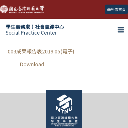
跳
學務處首頁
至
主
學生事務處┆社會實踐中心
要
Social Practice Center
Ma
內
容
Me
003成果報告表2019.05(電子)
Download