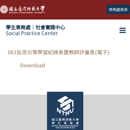
跳
學務處首頁
至
主
學生事務處┆社會實踐中心
要
Social Practice Center
Ma
內
容
Me
001反思引導學習紀錄表暨教師評量表(電子)
Download