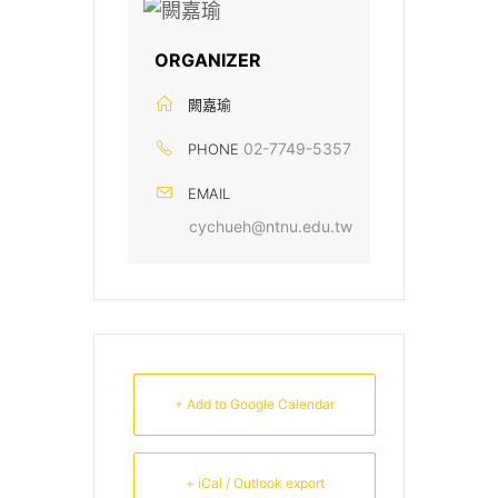
ORGANIZER
闕嘉瑜
02-7749-5357
PHONE
EMAIL
cychueh@ntnu.edu.tw
+ Add to Google Calendar
+ iCal / Outlook export