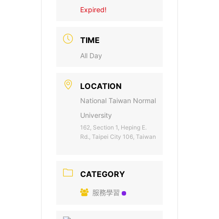
Expired!
TIME
All Day
LOCATION
National Taiwan Normal
University
162, Section 1, Heping E.
Rd., Taipei City 106, Taiwan
CATEGORY
服務學習