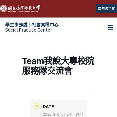
跳
學務處首頁
至
主
學生事務處┆社會實踐中心
要
Social Practice Center
Ma
內
容
Me
Team我說大專校院
服務隊交流會
DATE
2022 年 04月 24日 週日