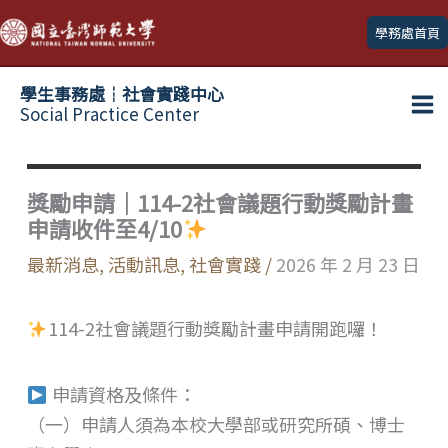
跳
學務處首頁
至
主
學生事務處┆社會實踐中心
要
Social Practice Center
Ma
內
容
Me
獎勵申請｜114-2社會議題行動獎勵計畫
申請收件至4/10
最新消息
,
活動訊息
,
社會實踐
/
2026 年 2 月 23 日
114-2社會議題行動獎勵計畫申請開跑囉！
申請資格及條件：
（一）申請人須為本校大學部或研究所碩、博士