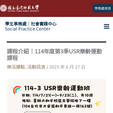
跳
學務處首頁
至
主
學生事務處┆社會實踐中心
要
Social Practice Center
Ma
內
容
Me
課程介紹｜114年度第3季USR樂齡運動
課程
樂活據點
,
活動訊息
/
2025 年 6 月 27 日