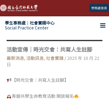
跳
學務處首頁
至
主
學生事務處┆社會實踐中心
要
Social Practice Center
Ma
內
容
Me
活動宣傳｜時光交會：共寫人生註腳
最新消息
,
活動訊息
,
社會實踐
/
2025 年 10 月 22
日
【時光交會：共寫人生註腳】
青銀共學生命教育活動 開放報名