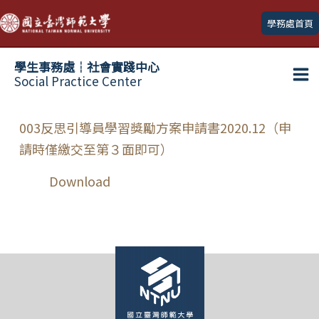
跳
學務處首頁
至
主
學生事務處┆社會實踐中心
要
Social Practice Center
Ma
內
容
Me
003反思引導員學習獎勵方案申請書2020.12（申
請時僅繳交至第３面即可）
Download