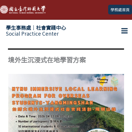
跳
學務處首頁
至
主
學生事務處┆社會實踐中心
要
Social Practice Center
Ma
內
容
Me
境外生沉浸式在地學習方案