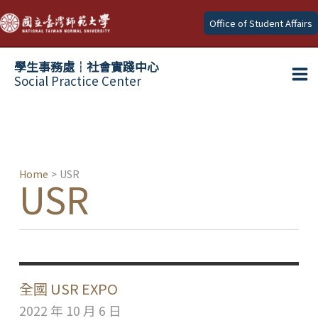
Skip
Office of Student Affairs
to
content
學生事務處┆社會實踐中心
Social Practice Center
Ma
Me
Home
USR
USR
全國 USR EXPO
2022 年 10 月 6 日