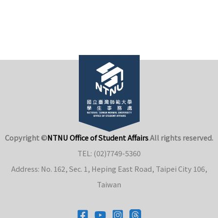
高
齡
夢
想
市
集
Copyright ©
NTNU Office of Student Affairs
.
All rights reserved.
TEL: (02)7749-5360
Address: No. 162, Sec. 1, Heping East Road, Taipei City 106,
Taiwan