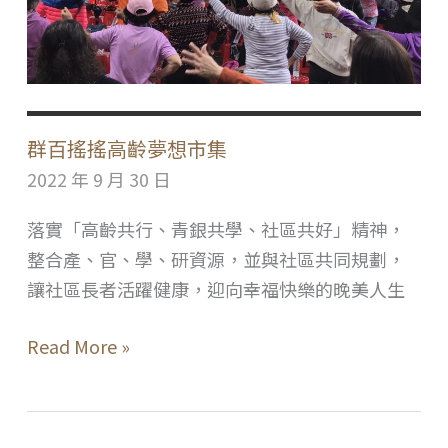
群百搖搖高齡夢想市集
2022 年 9 月 30 日
落實「高齡共行、青銀共學、社區共好」精神，
整合產、官、學、研資源，並與社區共同規劃，
讓社區長者活躍健康，迎向幸福快樂的晚美人生
群
Read More »
百
搖
搖