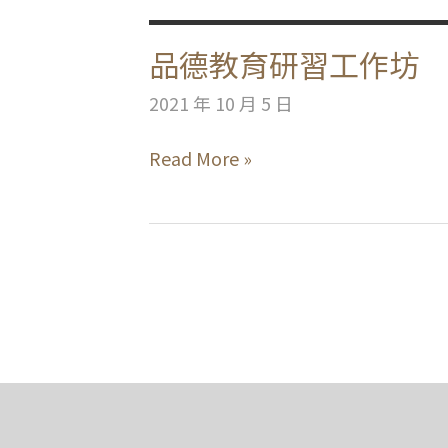
品德教育研習工作坊
2021 年 10 月 5 日
品
Read More »
德
教
育
研
習
工
作
坊