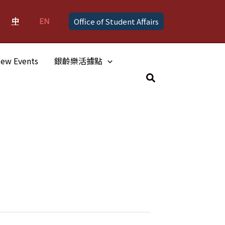
中
EN
Office of Student Affairs
ew Events
銀齡樂活據點
Search