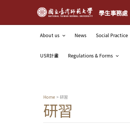
Skip
學生事務處
to
content
About us
News
Social Practice
USR計畫
Regulations & Forms
Home
研習
研習