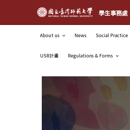
Skip
學生事務處
to
content
About us
News
Social Practice
USR計畫
Regulations & Forms