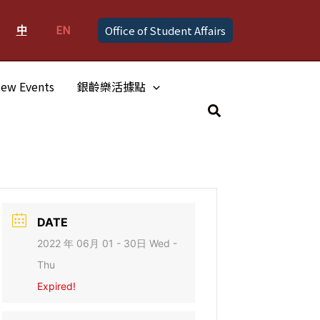
中
EN
Office of Student Affairs
ew Events
銀齡樂活據點
Search
DATE
2022 年 06月 01 - 30日 Wed -
Thu
Expired!