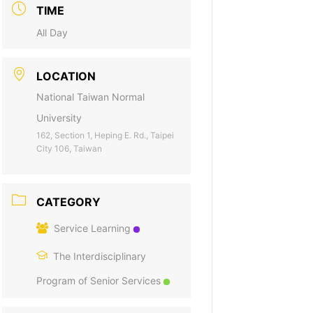
TIME
All Day
LOCATION
National Taiwan Normal
University
162, Section 1, Heping E. Rd., Taipei
City 106, Taiwan
CATEGORY
Service Learning
The Interdisciplinary
Program of Senior Services