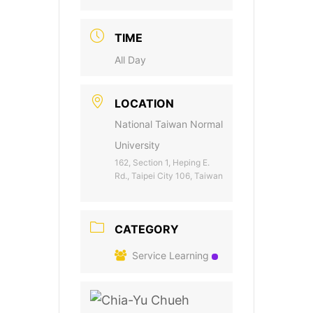
TIME
All Day
LOCATION
National Taiwan Normal
University
162, Section 1, Heping E.
Rd., Taipei City 106, Taiwan
CATEGORY
Service Learning