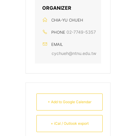
ORGANIZER
CHIA-YU CHUEH
02-7749-5357
PHONE
EMAIL
cychueh@ntnu.edu.tw
+ Add to Google Calendar
+ iCal / Outlook export