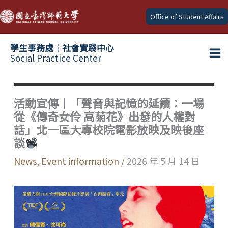
Skip
Office of Student Affairs
to
content
學生事務處┆社會實踐中心
Social Practice Center
Ma
Me
活動宣傳｜「聲音與記憶的延續：一場
從《傳奇女伶 高菊花》出發的人權對
話」北一區大專校院電影放映及映後座
談
News
,
Event information
/
2026 年 5 月 14 日